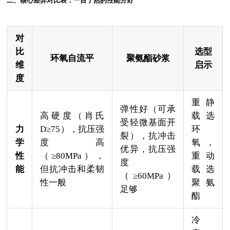
二、核心差异对比表：一目了然的性能分野
对
比
选型
环氧自流平
聚氨酯砂浆
维
启示
度
重静
弹性好（可承
高硬度（肖氏
载选
受轻微基面开
力
D≥75），抗压强
环
裂），抗冲击
学
度高
氧，
优异，抗压强
性
（≥80MPa），
重动
度
能
但抗冲击和柔韧
载选
（≥60MPa）
性一般
聚氨
足够
酯
冷