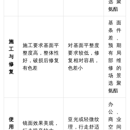
选聚
氨酯
基面
条件
差、
施
施工要求基面平
对基面平整度
预期
工
整度高，整体性
要求较低，修
有局
与
好，破损后修复
复相对容易，
部维
修
有色差
色差小
修的
复
场景
选聚
氨酯
办
公、
使
亚光或轻微纹
商业
镜面效果美观，
用
理，行走舒适
空间