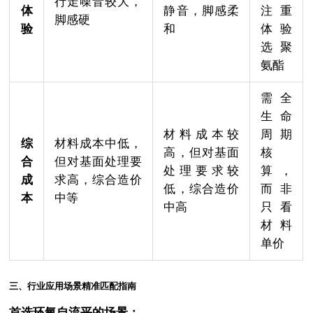
行走噪音较大，
体
静音，脚感柔
注重
脚感硬
验
和
体验
选聚
氨酯
需全
生命
材料成本较
周期
综
材料成本中低，
高，但对基面
核
合
但对基面处理要
处理要求较
算，
成
求高，综合造价
低，综合造价
而非
本
中等
中高
只看
材料
单价
三、行业应用场景精准匹配指南
首选环氧自流平的场景：