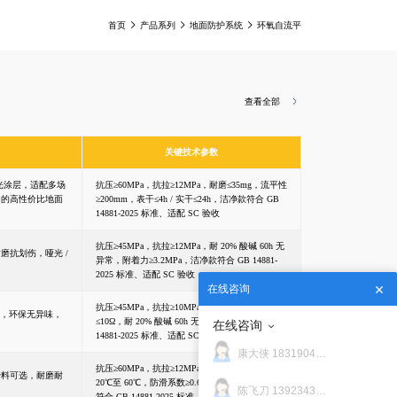
首页
产品系列
地面防护系统
环氧自流平
查看全部
关键技术参数
光涂层，适配多场
抗压≥60MPa，抗拉≥12MPa，耐磨≤35mg，流平性
间的高性价比地面
≥200mm，表干≤4h / 实干≤24h，洁净款符合 GB
14881-2025 标准、适配 SC 验收
抗压≥45MPa，抗拉≥12MPa，耐 20% 酸碱 60h 无
磨抗划伤，哑光 /
异常，附着力≥3.2MPa，洁净款符合 GB 14881-
2025 标准、适配 SC 验收
在线咨询
抗压≥45MPa，抗拉≥10MPa，系统接地电阻
⁹Ω，环保无异味，
≤10Ω，耐 20% 酸碱 60h 无异常，洁净款符合 GB
在线咨询
14881-2025 标准、适配 SC 验收
康大侠 18319046545
抗压≥60MPa，抗拉≥12MPa，耐磨≤18mg，耐温 -
骨料可选，耐磨耐
20℃至 60℃，防滑系数≥0.6（R10 级），洁净款
陈飞刀 13923436902
符合 GB 14881-2025 标准、适配 SC 验收