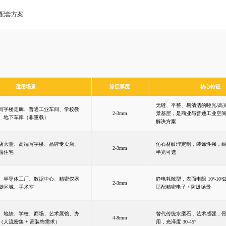
配套方案
适用场景
涂层厚度
核心特征
无缝、平整、易清洁的哑光/高
写字楼走廊、普通工业车间、学校教
2-3mm
景基层，是商业与普通工业空
、地下车库（非重载）
解决方案
店大堂、高端写字楼、品牌专卖店、
仿石材纹理定制，装饰性强，耐
2-3mm
端住宅
半光可选
、半导体工厂、数据中心、精密仪器
静电耗散型，表面电阻 10⁶-10
2-3mm
爆区域、手术室
适配精密电子 / 防爆场景
、地铁、学校、商场、艺术展馆、办
替代传统水磨石，艺术感强，
4-8mm
（人流密集 + 高装饰需求）
用，光泽度 30-45°