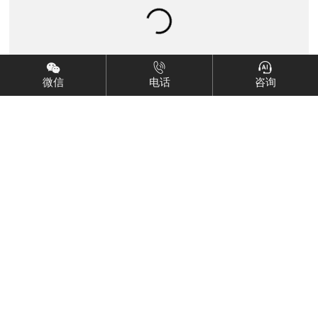
微信
电话
咨询
聚焦食品医药、工厂家居，看西蒙聚氨酯地坪如何“征
服”极端环境
2025-12-16